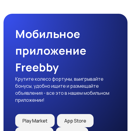
Микроволновые печи
Кофеварки и
кофемолки
Мобильное
Бутербродницы,
Кухонные комбайны,
сэндвичницы,
блендеры и миксеры
приложение
тостеры
Freebby
Крутите колесо фортуны, выигрывайте
бонусы, удобно ищите и размещайте
объявления - все это в нашем мобильном
приложении!
Play Market
App Store