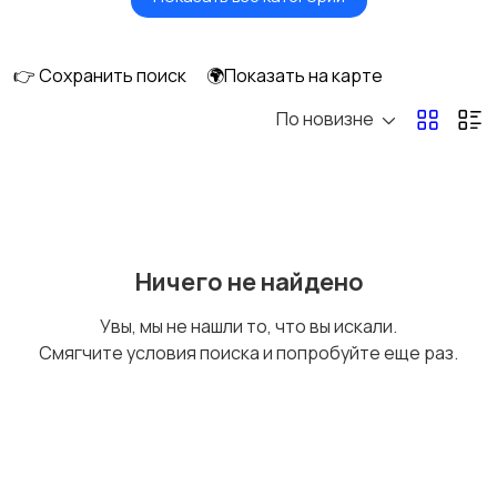
Сушилки для овощей
Грили, шашлычницы,
и фруктов
фритюры
👉 Сохранить поиск
🌍Показать на карте
По новизне
Хлебопечи
Чайники и термопоты
Соковыжималки
Мясорубки
Ничего не найдено
Увы, мы не нашли то, что вы искали.
Смягчите условия поиска и попробуйте еще раз.
Мультиварки и
Кухонные весы
скороварки