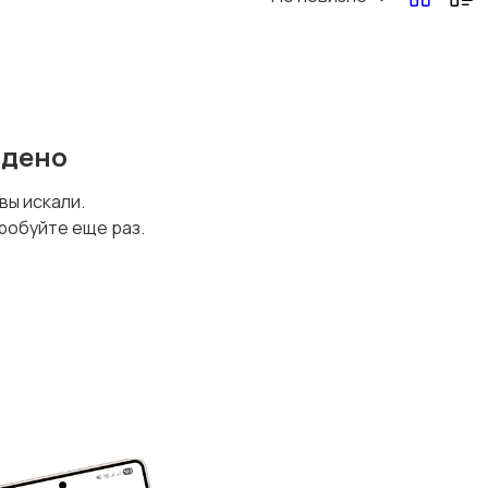
йдено
 вы искали.
робуйте еще раз.