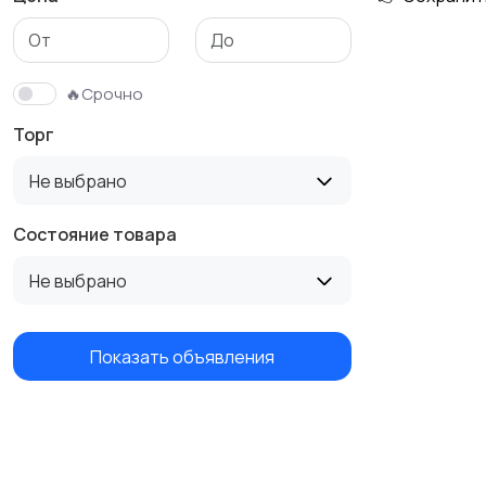
Бутербродницы,
Кухонные комбайны,
сэндвичницы,
блендеры и миксеры
🔥Срочно
тостеры
Торг
Не выбрано
Состояние товара
Не выбрано
Показать объявления