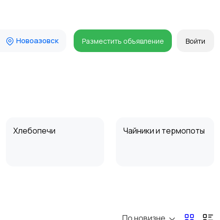
Новоазовск
Разместить объявление
Войти
Хлебопечи
Чайники и термопоты
Микроволновые печи
Кофеварки и
кофемолки
По новизне