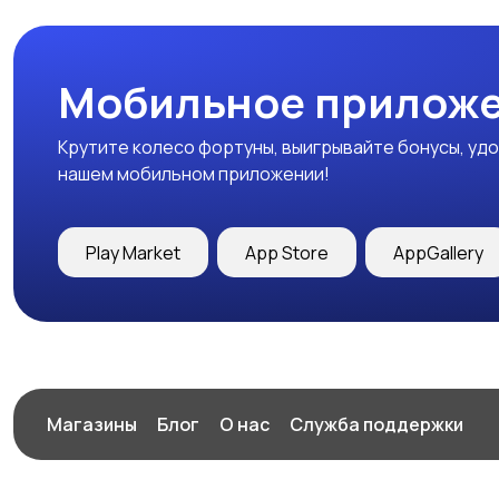
Мобильное приложе
Крутите колесо фортуны, выигрывайте бонусы, удо
нашем мобильном приложении!
Play Market
App Store
AppGallery
Магазины
Блог
О нас
Служба поддержки