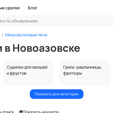
ые сделки
Блог
Микроволновые печи
 в Новоазовске
Сушилки для овощей
Грили, шашлычницы,
и фруктов
фритюры
Показать все категории
Мультиварки и
Кухонные весы
скороварки
ь поиск
🌍Показать на карте