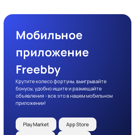
Микроволновые печи
Кофеварки и
кофемолки
Мобильное
Бутербродницы,
Кухонные комбайны,
сэндвичницы,
блендеры и миксеры
приложение
тостеры
Freebby
Крутите колесо фортуны, выигрывайте
бонусы, удобно ищите и размещайте
объявления - все это в нашем мобильном
приложении!
Play Market
App Store