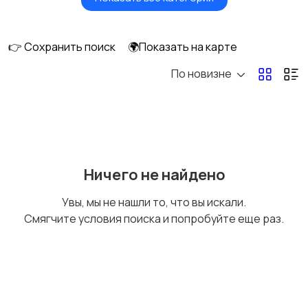
Сушилки для овощей
Грили, шашлычницы,
и фруктов
фритюры
👉 Сохранить поиск
🌍Показать на карте
По новизне
Хлебопечи
Чайники и термопоты
Соковыжималки
Мясорубки
Ничего не найдено
Увы, мы не нашли то, что вы искали.
Смягчите условия поиска и попробуйте еще раз.
Мультиварки и
Кухонные весы
скороварки