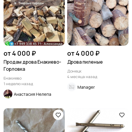
Столы и стулья
Текстиль и ковры
Шкафы и комоды
Другое
от 4 000 ₽
от 4 000 ₽
Продам дрова Енакиево-
Дрова пиленые
Горловка
Донецк
4 месяца назад
Енакиево
1 неделю назад
Manager
Анастасия Нелепа