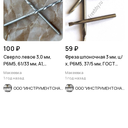
100 ₽
59 ₽
Сверло левое 3,0 мм,
Фреза шпоночная 3 мм, ц/
Р6М5, 61/33 мм, А1,
х, Р6М5, 37/5 мм, ГОСТ
шлифованное, ГОСТ
9140-78, СССР.
Макеевка
Макеевка
10902-77.
1 год назад
1 год назад
ООО "ИНСТРУМЕНТСНАБ"
ООО "ИНСТРУМЕНТСНАБ"