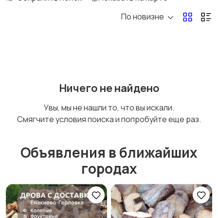
По новизне
Освещение
Оформление
интерьера
Охрана и
Подставки и тумбы
Ничего не найдено
сигнализации
Увы, мы не нашли то, что вы искали.
Смягчите условия поиска и попробуйте еще раз.
Посуда
Растения и семена
Объявления в ближайших
городах
Сад и огород
Садовая мебель