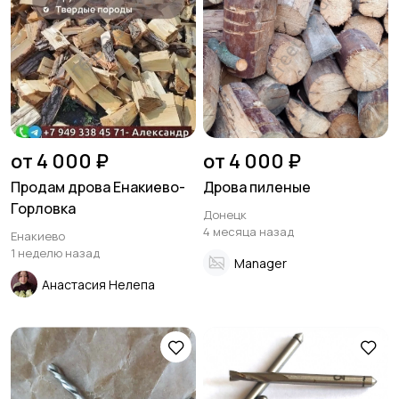
Столы и стулья
Текстиль и ковры
Шкафы и комоды
Другое
от 4 000 ₽
от 4 000 ₽
Продам дрова Енакиево-
Дрова пиленые
Горловка
Донецк
4 месяца назад
Енакиево
1 неделю назад
Manager
Анастасия Нелепа