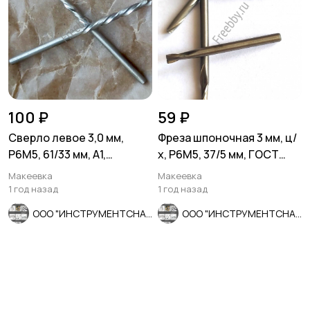
100 ₽
59 ₽
Сверло левое 3,0 мм,
Фреза шпоночная 3 мм, ц/
Р6М5, 61/33 мм, А1,
х, Р6М5, 37/5 мм, ГОСТ
шлифованное, ГОСТ
9140-78, СССР.
Макеевка
Макеевка
10902-77.
1 год назад
1 год назад
ООО "ИНСТРУМЕНТСНАБ"
ООО "ИНСТРУМЕНТСНАБ"