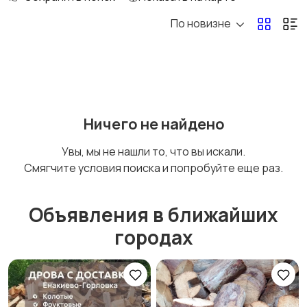
По новизне
Освещение
Оформление
интерьера
Охрана и
Подставки и тумбы
Ничего не найдено
сигнализации
Увы, мы не нашли то, что вы искали.
Смягчите условия поиска и попробуйте еще раз.
Посуда
Растения и семена
Объявления в ближайших
городах
Сад и огород
Садовая мебель