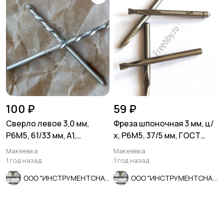
100 ₽
59 ₽
Сверло левое 3,0 мм,
Фреза шпоночная 3 мм, ц/
Р6М5, 61/33 мм, А1,
х, Р6М5, 37/5 мм, ГОСТ
шлифованное, ГОСТ
9140-78, СССР.
Макеевка
Макеевка
10902-77.
1 год назад
1 год назад
ООО "ИНСТРУМЕНТСНАБ"
ООО "ИНСТРУМЕНТСНАБ"