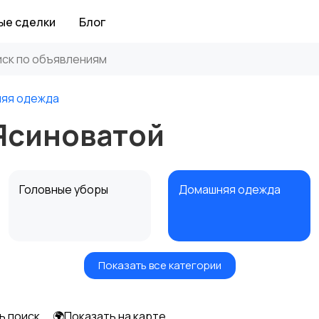
ые сделки
Блог
яя одежда
Ясиноватой
Головные уборы
Домашняя одежда
Показать все категории
Рубашки
Свитеры и толстовки
ь поиск
🌍Показать на карте