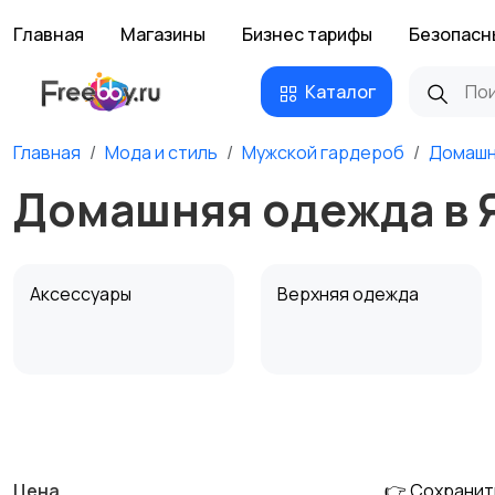
Главная
Магазины
Бизнес тарифы
Безопасн
Каталог
Главная
Мода и стиль
Мужской гардероб
Домашн
Домашняя одежда в 
Аксессуары
Верхняя одежда
Обувь
Пиджаки и костюмы
Цена
👉 Сохранит