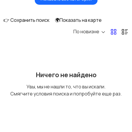
Головные уборы
Домашняя одежда
👉 Сохранить поиск
🌍Показать на карте
По новизне
Комбинезоны
Нижнее белье
Обувь
Пиджаки и костюмы
Ничего не найдено
Увы, мы не нашли то, что вы искали.
Смягчите условия поиска и попробуйте еще раз.
Рубашки
Свитеры и толстовки