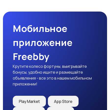
Спецодежда
Спортивная одежда
Мобильное
Футболки и поло
Штаны и шорты
приложение
Freebby
Другое
Крутите колесо фортуны, выигрывайте
бонусы, удобно ищите и размещайте
объявления - все это в нашем мобильном
приложении!
Play Market
App Store