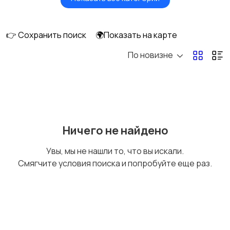
Головные уборы
Домашняя одежда
👉 Сохранить поиск
🌍Показать на карте
По новизне
Комбинезоны
Нижнее белье
Обувь
Пиджаки и костюмы
Ничего не найдено
Увы, мы не нашли то, что вы искали.
Смягчите условия поиска и попробуйте еще раз.
Рубашки
Свитеры и толстовки