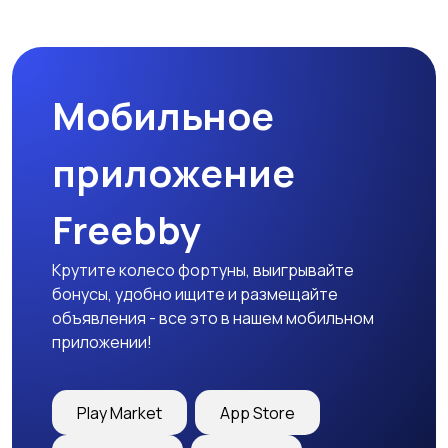
Спецодежда
Спортивная одежда
Мобильное
Футболки и поло
Штаны и шорты
приложение
Freebby
Другое
Крутите колесо фортуны, выигрывайте
бонусы, удобно ищите и размещайте
объявления - все это в нашем мобильном
приложении!
Play Market
App Store