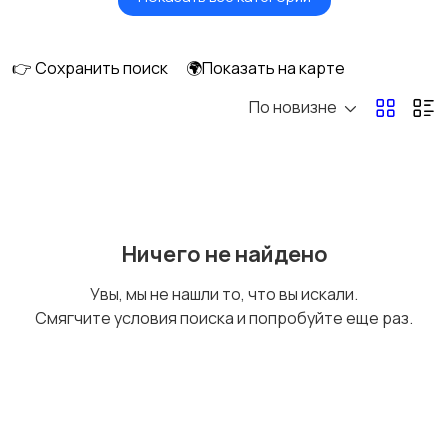
Будущим мамам
Верхняя одежда
👉 Сохранить поиск
🌍Показать на карте
По новизне
Головные уборы
Домашняя одежда
Комбинезоны
Купальники
Ничего не найдено
Увы, мы не нашли то, что вы искали.
Смягчите условия поиска и попробуйте еще раз.
Нижнее белье
Обувь