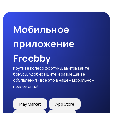
Пиджаки и костюмы
Платья и юбки
Мобильное
Трикотаж
Спортивная одежда
приложение
Freebby
Футболки и топы
Штаны и шорты
Крутите колесо фортуны, выигрывайте
бонусы, удобно ищите и размещайте
объявления - все это в нашем мобильном
приложении!
Другая женская
одежда
Play Market
App Store