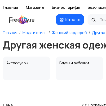
Главная
Магазины
Бизнес тарифы
Безопасн
Каталог
Главная
Мода и стиль
Женский гардероб
Другая
Другая женская одеж
Аксессуары
Блузы и рубашки
Комбинезоны
Купальники
Цена
👉 Сохранит