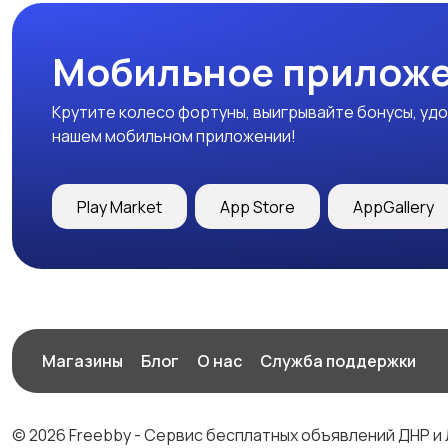
Мобильное приложе
Крутите колесо фортуны, выигрывайте бонусы, удо
нашем мобильном приложении!
Play Market
App Store
AppGallery
Магазины
Блог
О нас
Служба поддержки
© 2026 Freebby - Сервис бесплатных объявлений ДНР и