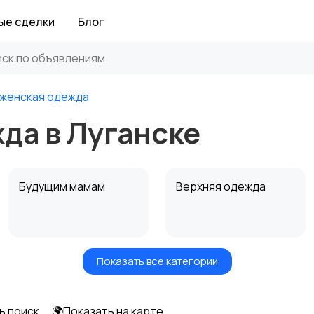
ые сделки
Блог
 женская одежда
да в Луганске
Будущим мамам
Верхняя одежда
Показать все категории
Нижнее белье
Обувь
ь поиск
🌍Показать на карте