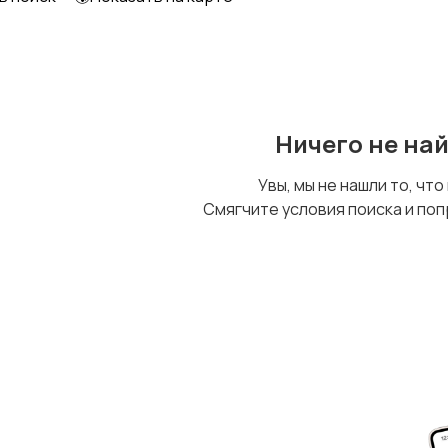
Футболки и топы
Штаны и шорты
Ничего не на
Увы, мы не нашли то, что
Смягчите условия поиска и поп