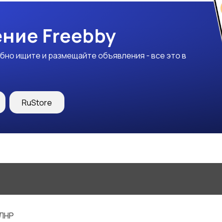
ние Freebby
бно ищите и размещайте объявления - все это в
RuStore
 ЛНР