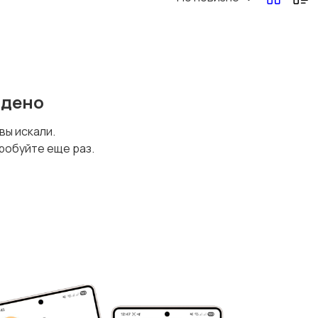
Другая женская
одежда
йдено
 вы искали.
робуйте еще раз.