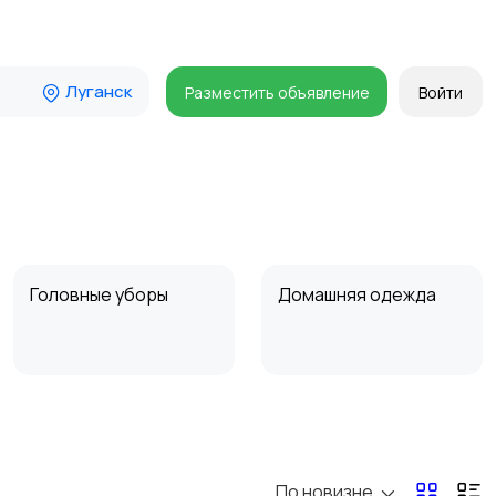
Луганск
Разместить объявление
Войти
Головные уборы
Домашняя одежда
Пиджаки и костюмы
Платья и юбки
По новизне