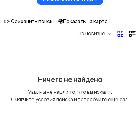
Будущим мамам
Верхняя одежда
👉 Сохранить поиск
🌍Показать на карте
По новизне
Головные уборы
Домашняя одежда
Комбинезоны
Купальники
Ничего не найдено
Увы, мы не нашли то, что вы искали.
Смягчите условия поиска и попробуйте еще раз.
Нижнее белье
Обувь