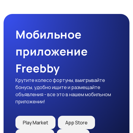
Пиджаки и костюмы
Платья и юбки
Мобильное
Трикотаж
Спортивная одежда
приложение
Freebby
Футболки и топы
Штаны и шорты
Крутите колесо фортуны, выигрывайте
бонусы, удобно ищите и размещайте
объявления - все это в нашем мобильном
приложении!
Другая женская
одежда
Play Market
App Store