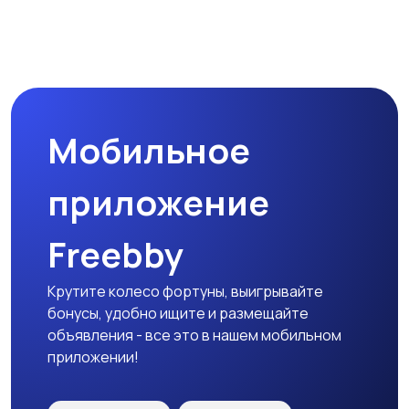
Прочие строения
Продажа квартиры
Мобильное
Гаражи и
машиноместа
приложение
Freebby
Крутите колесо фортуны, выигрывайте
бонусы, удобно ищите и размещайте
объявления - все это в нашем мобильном
приложении!