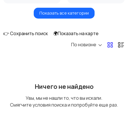
Показать все категории
Земельные участки
Аренда квартиры
длительно
👉 Сохранить поиск
🌍Показать на карте
По новизне
Аренда комнаты
Аренда дома
длительно
длительно
Аренда квартиры
Аренда комнаты
Ничего не найдено
посуточно
посуточно
Увы, мы не нашли то, что вы искали.
Смягчите условия поиска и попробуйте еще раз.
Аренда дома
Коммерческая
посуточно
недвижимость