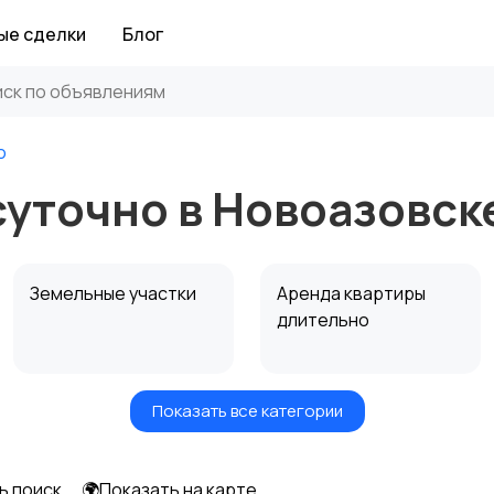
ые сделки
Блог
о
суточно в Новоазовск
Земельные участки
Аренда квартиры
длительно
Показать все категории
Аренда дома
Коммерческая
посуточно
недвижимость
ь поиск
🌍Показать на карте