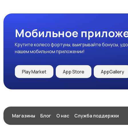
Мобильное приложе
Крутите колесо фортуны, выигрывайте бонусы, удо
нашем мобильном приложении!
Play Market
App Store
AppGallery
Магазины
Блог
О нас
Служба поддержки