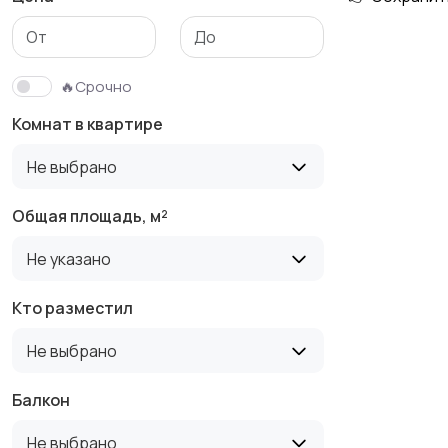
Гаражи и
машиноместа
🔥Срочно
Комнат в квартире
Не выбрано
Общая площадь, м²
Не указано
Кто разместил
Не выбрано
Балкон
Не выбрано