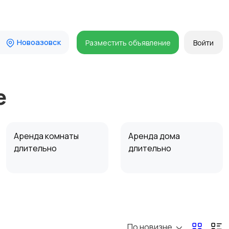
Новоазовск
Разместить объявление
Войти
е
Аренда комнаты
Аренда дома
длительно
длительно
Прочие строения
Продажа квартиры
По новизне