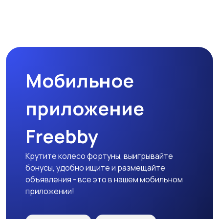
Прочие строения
Продажа квартиры
Мобильное
Гаражи и
машиноместа
приложение
Freebby
Крутите колесо фортуны, выигрывайте
бонусы, удобно ищите и размещайте
объявления - все это в нашем мобильном
приложении!