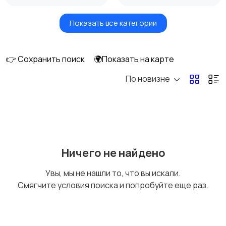
Показать все категории
Земельные участки
Аренда квартиры
длительно
👉 Сохранить поиск
🌍Показать на карте
По новизне
Аренда комнаты
Аренда дома
длительно
длительно
Аренда квартиры
Аренда комнаты
Ничего не найдено
посуточно
посуточно
Увы, мы не нашли то, что вы искали.
Смягчите условия поиска и попробуйте еще раз.
Аренда дома
Коммерческая
посуточно
недвижимость