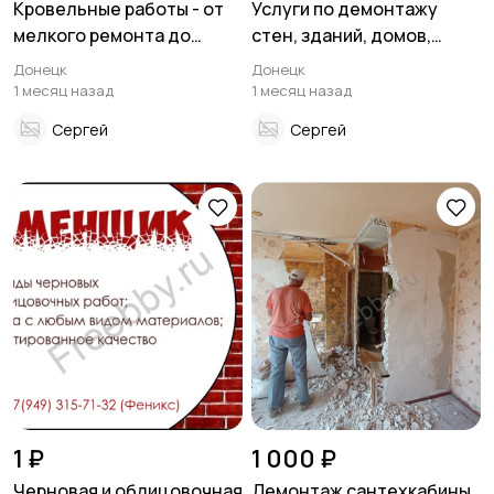
Кровельные работы - от
Услуги по демонтажу
мелкого ремонта до
стен, зданий, домов,
Организация
Фото- и видеосъемка
полной замены кровли
дверей, балконов и
Донецк
Донецк
праздников
других конструкций
1 месяц назад
1 месяц назад
Сергей
Сергей
Изготовление на
Продукты питания и
заказ
доставка еды
Уход за животными
Другое
1 ₽
1 000 ₽
Черновая и облицовочная
Демонтаж сантехкабины