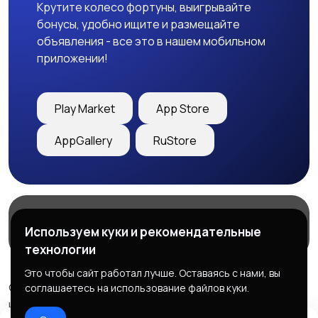
Крутите колесо фортуны, выигрывайте
бонусы, удобно ищите и размещайте
объявления - все это в нашем мобильном
приложении!
Play Market
App Store
AppGallery
RuStore
Магазины
Блог
О нас
Используем куки и рекомендательные
Служба поддержки
технологии
Это чтобы сайт работал лучше. Оставаясь с нами, вы
© 2026 Freebby - Сервис бесплатных объявлений ДНР
соглашаетесь на использование файлов куки.
и ЛНР