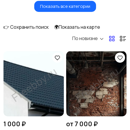
Показать все категории
Красота и здоровье
Транспорт,
перевозки
8
👉 Сохранить поиск
🌍Показать на карте
По новизне
Ремонт и
IT, интернет, телеком
строительство
5
Деловые услуги
Уборка и клининг
5
Автоуслуги
Ремонт техники
1 000 ₽
от 7 000 ₽