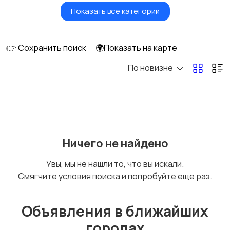
Показать все категории
Красота и здоровье
Транспорт,
перевозки
👉 Сохранить поиск
🌍Показать на карте
По новизне
Ремонт и
IT, интернет, телеком
строительство
Деловые услуги
Уборка и клининг
Ничего не найдено
Увы, мы не нашли то, что вы искали.
Смягчите условия поиска и попробуйте еще раз.
Автоуслуги
Ремонт техники
Объявления в ближайших
городах