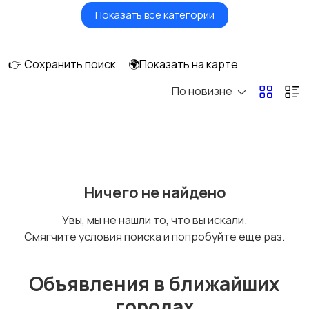
Показать все категории
Красота и здоровье
Транспорт,
перевозки
👉 Сохранить поиск
🌍Показать на карте
По новизне
Ремонт и
IT, интернет, телеком
строительство
Деловые услуги
Уборка и клининг
Ничего не найдено
Увы, мы не нашли то, что вы искали.
Смягчите условия поиска и попробуйте еще раз.
Автоуслуги
Ремонт техники
Объявления в ближайших
городах