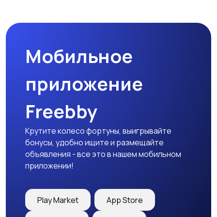
Микроволновые печи
Кофеварки и
кофемолки
Мобильное
Бутербродницы,
Кухонные комбайны,
сэндвичницы,
блендеры и миксеры
приложение
тостеры
Freebby
Крутите колесо фортуны, выигрывайте
бонусы, удобно ищите и размещайте
объявления - все это в нашем мобильном
приложении!
Play Market
App Store