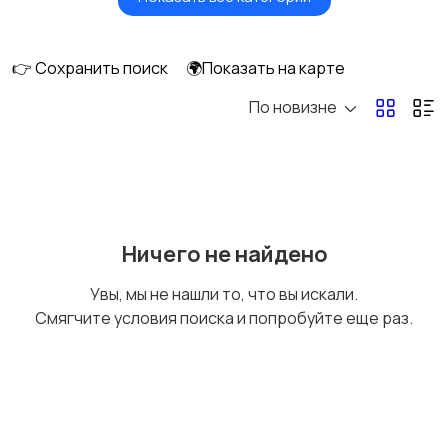
Сушилки для овощей
Грили, шашлычницы,
и фруктов
фритюры
👉 Сохранить поиск
🌍Показать на карте
По новизне
Хлебопечи
Чайники и термопоты
Соковыжималки
Мясорубки
Ничего не найдено
Увы, мы не нашли то, что вы искали.
Смягчите условия поиска и попробуйте еще раз.
Мультиварки и
Кухонные весы
скороварки