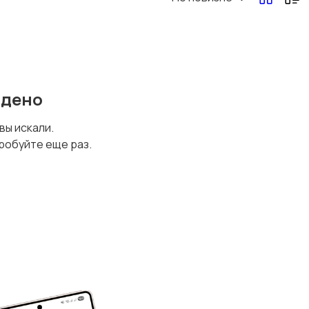
йдено
 вы искали.
робуйте еще раз.