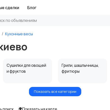
ые сделки
Блог
Кухонные весы
киево
Сушилки для овощей
Грили, шашлычницы,
и фруктов
фритюры
Показать все категории
Мультиварки и
Кухонные весы
скороварки
ь поиск
🌍Показать на карте