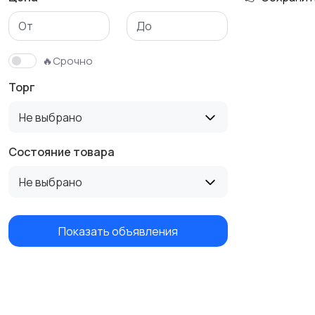
Бутербродницы,
Кухонные комбайны,
сэндвичницы,
блендеры и миксеры
🔥Срочно
тостеры
Торг
Не выбрано
Состояние товара
Не выбрано
Показать объявления