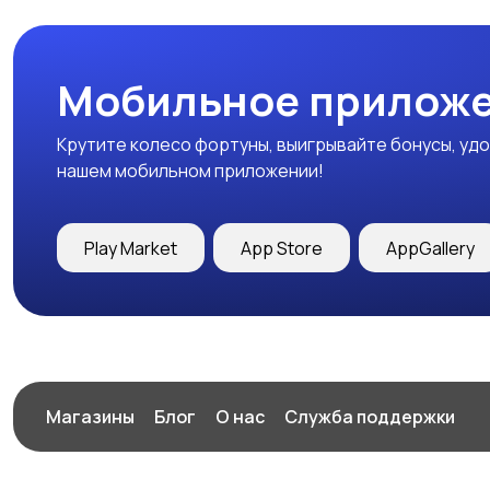
Мобильное приложе
Крутите колесо фортуны, выигрывайте бонусы, удо
нашем мобильном приложении!
Play Market
App Store
AppGallery
Магазины
Блог
О нас
Служба поддержки