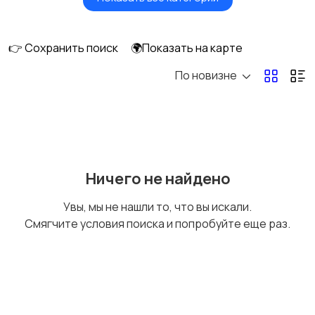
Сушилки для овощей
Грили, шашлычницы,
и фруктов
фритюры
👉 Сохранить поиск
🌍Показать на карте
По новизне
Хлебопечи
Чайники и термопоты
Соковыжималки
Мясорубки
Ничего не найдено
Увы, мы не нашли то, что вы искали.
Смягчите условия поиска и попробуйте еще раз.
Мультиварки и
Кухонные весы
скороварки