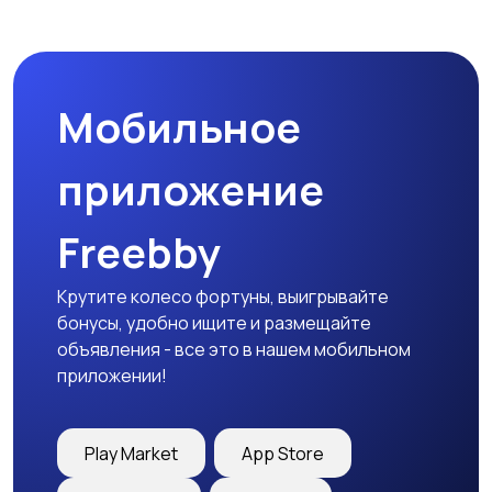
Микроволновые печи
Кофеварки и
кофемолки
Мобильное
Бутербродницы,
Кухонные комбайны,
сэндвичницы,
блендеры и миксеры
приложение
тостеры
Freebby
Крутите колесо фортуны, выигрывайте
бонусы, удобно ищите и размещайте
объявления - все это в нашем мобильном
приложении!
Play Market
App Store