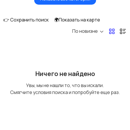
Сушилки для овощей
Грили, шашлычницы,
и фруктов
фритюры
👉 Сохранить поиск
🌍Показать на карте
По новизне
Хлебопечи
Чайники и термопоты
Соковыжималки
Мясорубки
Ничего не найдено
Увы, мы не нашли то, что вы искали.
Смягчите условия поиска и попробуйте еще раз.
Мультиварки и
Кухонные весы
скороварки