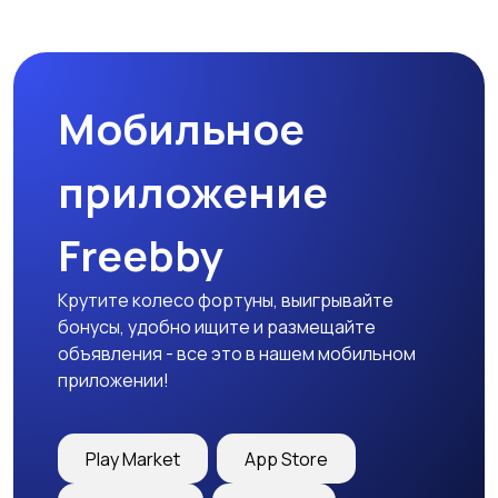
Микроволновые печи
Кофеварки и
кофемолки
Мобильное
Бутербродницы,
Кухонные комбайны,
сэндвичницы,
блендеры и миксеры
приложение
тостеры
Freebby
Крутите колесо фортуны, выигрывайте
бонусы, удобно ищите и размещайте
объявления - все это в нашем мобильном
приложении!
Play Market
App Store