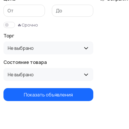
Бутербродницы,
Кухонные комбайны,
сэндвичницы,
блендеры и миксеры
🔥Срочно
тостеры
Торг
Не выбрано
Состояние товара
Не выбрано
Показать объявления