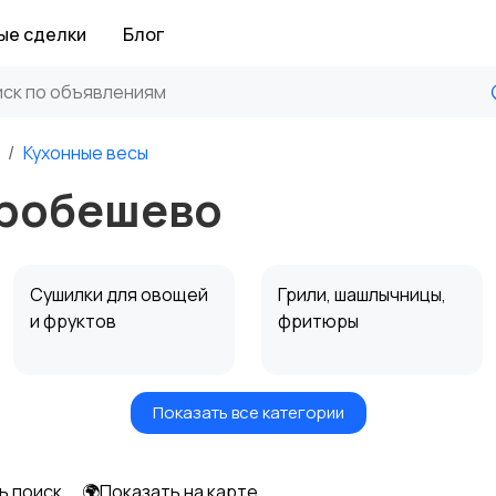
ые сделки
Блог
Кухонные весы
аробешево
Сушилки для овощей
Грили, шашлычницы,
и фруктов
фритюры
Показать все категории
Мультиварки и
Кухонные весы
скороварки
ь поиск
🌍Показать на карте