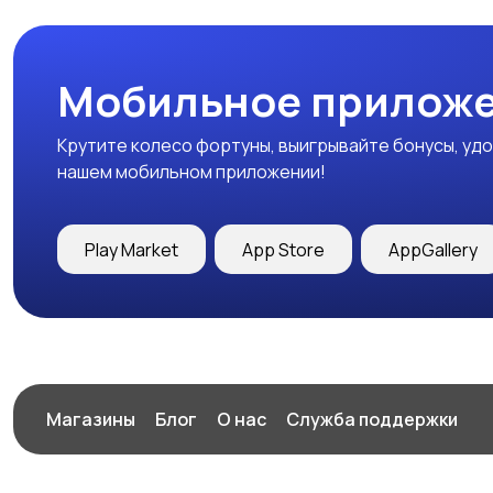
Мобильное приложе
Крутите колесо фортуны, выигрывайте бонусы, удо
нашем мобильном приложении!
Play Market
App Store
AppGallery
Магазины
Блог
О нас
Служба поддержки