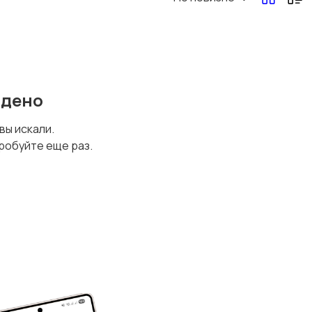
йдено
 вы искали.
робуйте еще раз.