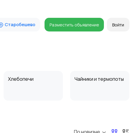
Старобешево
Разместить объявление
Войти
Хлебопечи
Чайники и термопоты
Микроволновые печи
Кофеварки и
кофемолки
По новизне