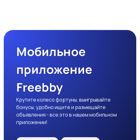
Наушники
Микрофоны
Мобильное
Аксессуары
приложение
Freebby
Крутите колесо фортуны, выигрывайте
бонусы, удобно ищите и размещайте
объявления - все это в нашем мобильном
приложении!