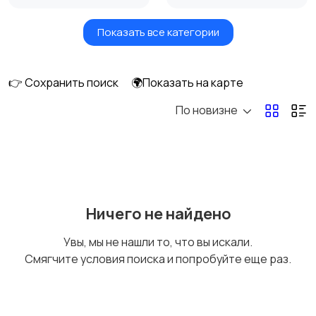
Показать все категории
Акустика, колонки,
Домашние
сабвуферы
кинотеатры
👉 Сохранить поиск
🌍Показать на карте
По новизне
DVD, Blu-ray и
Музыкальные центры
медиаплееры
и магнитолы
MP3-плееры и
Электронные книги
Ничего не найдено
портативное аудио
Увы, мы не нашли то, что вы искали.
Смягчите условия поиска и попробуйте еще раз.
Спутниковое и
Аудиоусилители и
цифровое ТВ
ресиверы