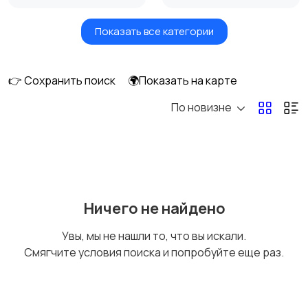
Показать все категории
Акустика, колонки,
Домашние
сабвуферы
кинотеатры
👉 Сохранить поиск
🌍Показать на карте
По новизне
DVD, Blu-ray и
Музыкальные центры
медиаплееры
и магнитолы
MP3-плееры и
Электронные книги
Ничего не найдено
портативное аудио
Увы, мы не нашли то, что вы искали.
Смягчите условия поиска и попробуйте еще раз.
Спутниковое и
Аудиоусилители и
цифровое ТВ
ресиверы