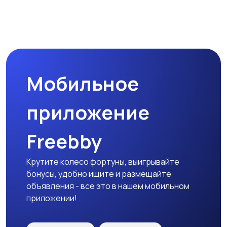
Наушники
Микрофоны
Мобильное
Аксессуары
приложение
Freebby
Крутите колесо фортуны, выигрывайте
бонусы, удобно ищите и размещайте
объявления - все это в нашем мобильном
приложении!