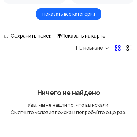
Показать все категории
Акустика, колонки,
Домашние
сабвуферы
кинотеатры
👉 Сохранить поиск
🌍Показать на карте
По новизне
DVD, Blu-ray и
Музыкальные центры
медиаплееры
и магнитолы
MP3-плееры и
Электронные книги
Ничего не найдено
портативное аудио
Увы, мы не нашли то, что вы искали.
Смягчите условия поиска и попробуйте еще раз.
Спутниковое и
Аудиоусилители и
цифровое ТВ
ресиверы