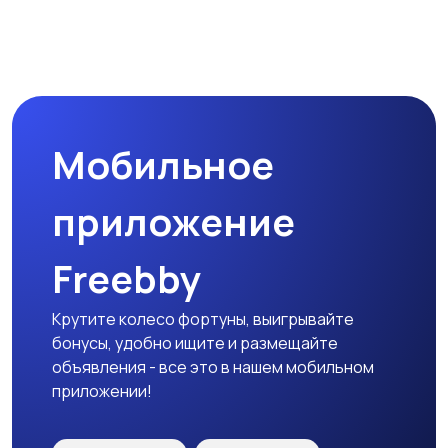
Наушники
Микрофоны
Мобильное
Аксессуары
приложение
Freebby
Крутите колесо фортуны, выигрывайте
бонусы, удобно ищите и размещайте
объявления - все это в нашем мобильном
приложении!