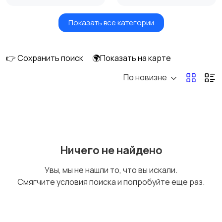
Показать все категории
Акустика, колонки,
Домашние
сабвуферы
кинотеатры
👉 Сохранить поиск
🌍Показать на карте
По новизне
DVD, Blu-ray и
Музыкальные центры
медиаплееры
и магнитолы
MP3-плееры и
Электронные книги
Ничего не найдено
портативное аудио
Увы, мы не нашли то, что вы искали.
Смягчите условия поиска и попробуйте еще раз.
Спутниковое и
Аудиоусилители и
цифровое ТВ
ресиверы