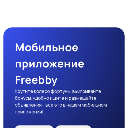
Наушники
Микрофоны
Мобильное
Аксессуары
приложение
Freebby
Крутите колесо фортуны, выигрывайте
бонусы, удобно ищите и размещайте
объявления - все это в нашем мобильном
приложении!