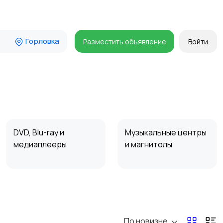
Горловка
Разместить объявление
Войти
DVD, Blu-ray и
Музыкальные центры
медиаплееры
и магнитолы
Наушники
Микрофоны
По новизне