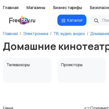
Главная
Магазины
Бизнес тарифы
Безопасн
Каталог
Главная
Электроника
ТВ, аудио, видео
Домашние
Домашние кинотеатр
Телевизоры
Проекторы
MP3-плееры и
Электронные книги
портативное аудио
Цена
👉 Сохранит