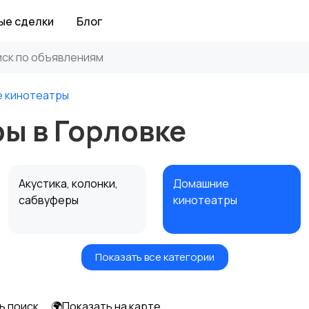
ые сделки
Блог
 кинотеатры
ы в Горловке
Акустика, колонки,
Домашние
сабвуферы
кинотеатры
Показать все категории
Спутниковое и
Аудиоусилители и
цифровое ТВ
ресиверы
ь поиск
🌍Показать на карте