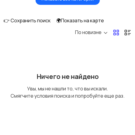
Мониторы
Клавиатуры и мыши
👉 Сохранить поиск
🌍Показать на карте
По новизне
Оргтехника и
Сетевое
расходники
оборудование
Мультимедиа
Накопители данных и
Ничего не найдено
картридеры
Увы, мы не нашли то, что вы искали.
Смягчите условия поиска и попробуйте еще раз.
Программное
Рули, джойстики,
обеспечение
геймпады