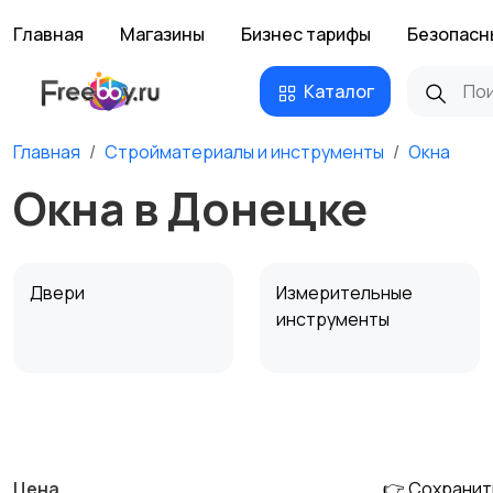
Главная
Магазины
Бизнес тарифы
Безопасн
Каталог
Главная
Стройматериалы и инструменты
Окна
Окна в Донецке
Двери
Измерительные
инструменты
Сантехника и
Стройматериалы
2
водоснабжение
Цена
👉 Сохранит