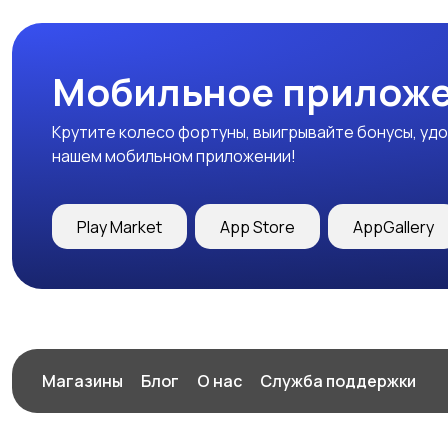
Мобильное приложе
Крутите колесо фортуны, выигрывайте бонусы, удо
нашем мобильном приложении!
Play Market
App Store
AppGallery
Магазины
Блог
О нас
Служба поддержки