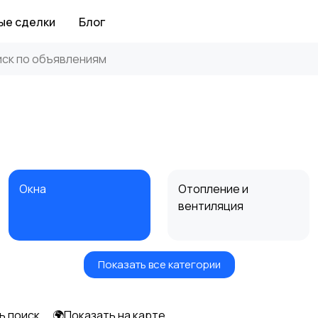
ые сделки
Блог
Окна
Отопление и
вентиляция
Показать все категории
Электрика
Электроинструмент
ы
1
ь поиск
🌍Показать на карте