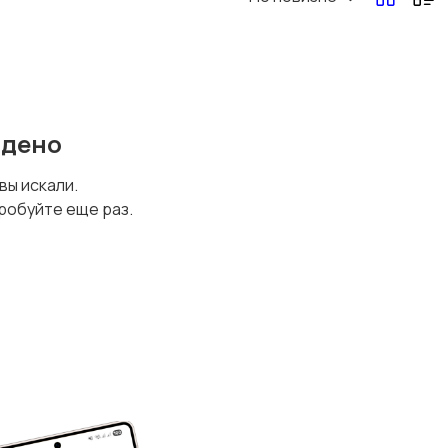
йдено
 вы искали.
робуйте еще раз.