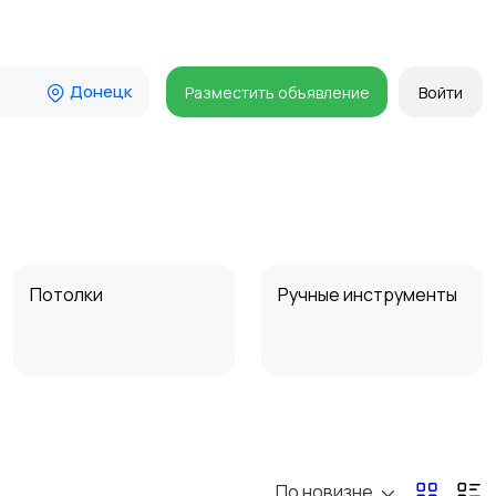
Донецк
Разместить объявление
Войти
Потолки
Ручные инструменты
Другое
Расходные
материалы и
оснастка
По новизне