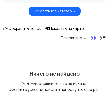
Показать все категории
Видеонаблюдение
Объективы
👉 Сохранить поиск
🌍Показать на карте
По новизне
Фотовспышки
Аксессуары
Штативы и
Студийное
Ничего не найдено
стабилизаторы
оборудование
Увы, мы не нашли то, что вы искали.
Смягчите условия поиска и попробуйте еще раз.
Цифровые
Компактные
фоторамки
фотопринтеры