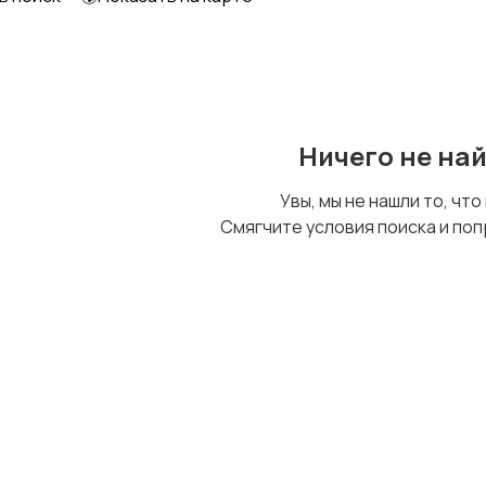
Образование и наука
Офисный персонал
Ничего не на
Сельское хозяйство
Спорт и красота
Увы, мы не нашли то, что
Смягчите условия поиска и поп
Управление
Финансы
персоналом