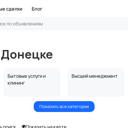
ые сделки
Блог
 Донецке
Бытовые услуги и
Высший менеджмент
клининг
Показать все категории
Информационные
Искусство и
технологии
развлечения
ь поиск
🌍Показать на карте