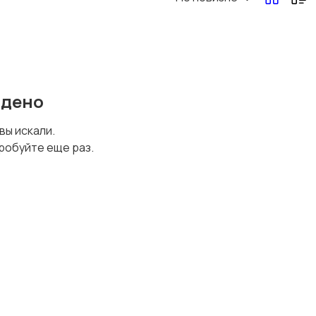
Перевозки, склад,
Продажи
закупки
йдено
Страхование
Строительство и
 вы искали.
ремонт
робуйте еще раз.
Юриспруденция
Удаленная работа