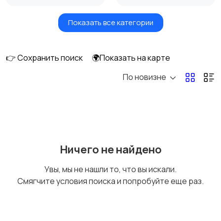
Показать все категории
Акустика, колонки,
Домашние
сабвуферы
кинотеатры
👉 Сохранить поиск
🌍Показать на карте
По новизне
DVD, Blu-ray и
Музыкальные центры
медиаплееры
и магнитолы
MP3-плееры и
Электронные книги
Ничего не найдено
портативное аудио
Увы, мы не нашли то, что вы искали.
Смягчите условия поиска и попробуйте еще раз.
Спутниковое и
Аудиоусилители и
цифровое ТВ
ресиверы