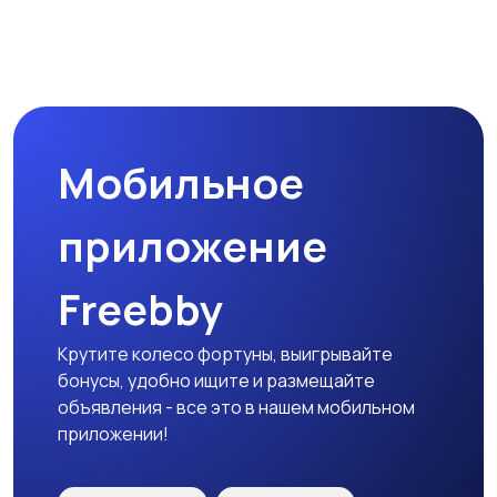
Наушники
Микрофоны
6
Мобильное
Аксессуары
приложение
Freebby
Крутите колесо фортуны, выигрывайте
бонусы, удобно ищите и размещайте
объявления - все это в нашем мобильном
приложении!