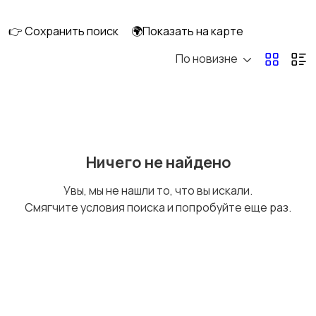
👉 Сохранить поиск
🌍Показать на карте
По новизне
Мототехника
Спецтехника
Сельхозтехника
Другой транспорт
Ничего не найдено
Увы, мы не нашли то, что вы искали.
Смягчите условия поиска и попробуйте еще раз.
Прицепы, дома на
Воздушный
колесах
транспорт