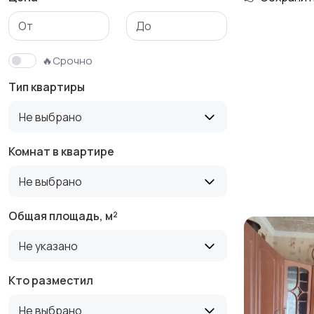
Гаражи и
машиноместа
🔥Срочно
Тип квартиры
Не выбрано
Комнат в квартире
Не выбрано
Общая площадь, м²
Не указано
Кто разместил
Не выбрано