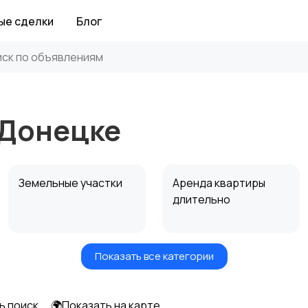
ые сделки
Блог
 Донецке
Земельные участки
Аренда квартиры
длительно
Показать все категории
Аренда дома
Коммерческая
посуточно
недвижимость
ь поиск
🌍Показать на карте