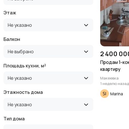
Этаж
Не указано
Балкон
Не выбрано
2 400 00
Продам 1-к
Площадь кухни, м²
квартиру
Не указано
Макеевка
1 неделю назад
Этажность дома
Marina
Не указано
Тип дома