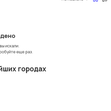
йдено
 вы искали.
робуйте еще раз.
йших городах