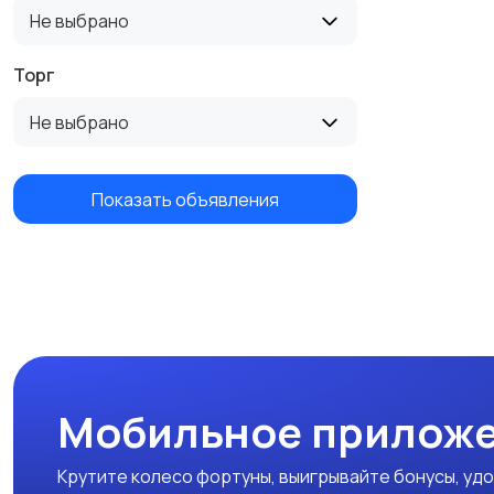
Не выбрано
Торг
Не выбрано
Показать объявления
Мобильное приложе
Крутите колесо фортуны, выигрывайте бонусы, удо