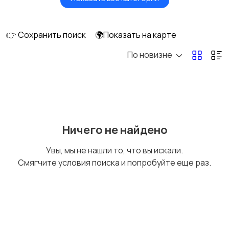
Бытовые услуги и
Высший менеджмент
клининг
👉 Сохранить поиск
🌍Показать на карте
По новизне
Госслужба
Добыча сырья,
энергетика
Домашний персонал
Издательства и СМИ
Ничего не найдено
Увы, мы не нашли то, что вы искали.
Смягчите условия поиска и попробуйте еще раз.
Информационные
Искусство и
технологии
развлечения