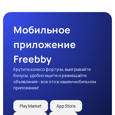
Магазины
Маркетинг и реклама
Мобильное
Медицина
Начало карьеры
приложение
Freebby
Образование и наука
Офисный персонал
Крутите колесо фортуны, выигрывайте
бонусы, удобно ищите и размещайте
объявления - все это в нашем мобильном
приложении!
Перевозки, склад,
Продажи
закупки
Play Market
App Store