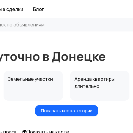
ые сделки
Блог
уточно в Донецке
Земельные участки
Аренда квартиры
длительно
Показать все категории
Аренда дома
Коммерческая
посуточно
недвижимость
ь поиск
🌍Показать на карте