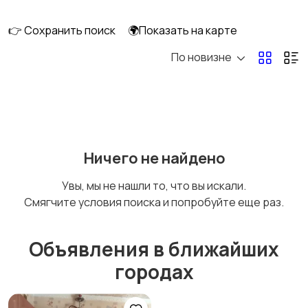
длительно
👉 Сохранить поиск
🌍Показать на карте
По новизне
Аренда комнаты
Аренда дома
длительно
длительно
Аренда квартиры
Аренда комнаты
Ничего не найдено
посуточно
посуточно
Увы, мы не нашли то, что вы искали.
Смягчите условия поиска и попробуйте еще раз.
Аренда дома
Коммерческая
посуточно
недвижимость
Объявления в ближайших
городах
Прочие строения
Продажа квартиры