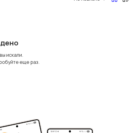
йдено
 вы искали.
робуйте еще раз.