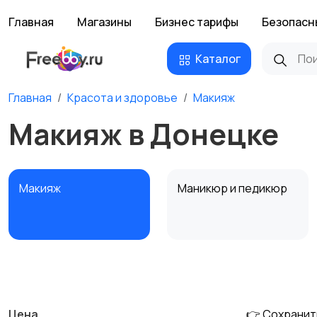
Главная
Магазины
Бизнес тарифы
Безопасн
Каталог
Главная
Красота и здоровье
Макияж
Макияж в Донецке
Макияж
Маникюр и педикюр
Тату и татуаж
Солярии и загар
Цена
👉 Сохранит