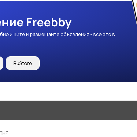
ние Freebby
бно ищите и размещайте объявления - все это в
RuStore
 ЛНР