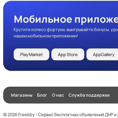
Мобильное приложе
Крутите колесо фортуны, выигрывайте бонусы, удо
нашем мобильном приложении!
Play Market
App Store
AppGallery
Магазины
Блог
О нас
Служба поддержки
© 2026 Freebby - Сервис бесплатных объявлений ДНР и