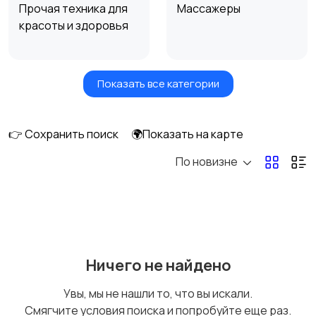
Прочая техника для
Массажеры
красоты и здоровья
Показать все категории
Фены и стайлеры
Напольные весы
👉 Сохранить поиск
🌍Показать на карте
По новизне
Машинки для стрижки
Бритвы и эпиляторы
и триммеры
Ничего не найдено
Увы, мы не нашли то, что вы искали.
Смягчите условия поиска и попробуйте еще раз.