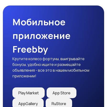
Мобильное
Медицина
Начало карьеры
приложение
Freebby
Образование и наука
Офисный персонал
Крутите колесо фортуны, выигрывайте
бонусы, удобно ищите и размещайте
объявления - все это в нашем мобильном
приложении!
Перевозки, склад,
Продажи
закупки
Play Market
App Store
AppGallery
RuStore