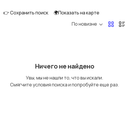
клининг
👉 Сохранить поиск
🌍Показать на карте
По новизне
Госслужба
Добыча сырья,
энергетика
Домашний персонал
Издательства и СМИ
Ничего не найдено
Увы, мы не нашли то, что вы искали.
Смягчите условия поиска и попробуйте еще раз.
Информационные
Искусство и
технологии
развлечения
Магазины
Маркетинг и реклама