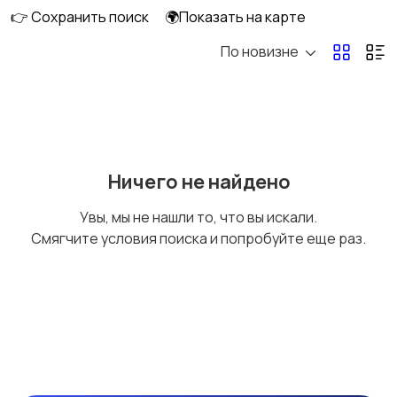
👉 Сохранить поиск
🌍Показать на карте
По новизне
Потолки
Ручные инструменты
Сантехника и
Стройматериалы
2
Ничего не найдено
водоснабжение
Увы, мы не нашли то, что вы искали.
Смягчите условия поиска и попробуйте еще раз.
Электрика
Электроинструмент
ы
1
Другое
Расходные
материалы и