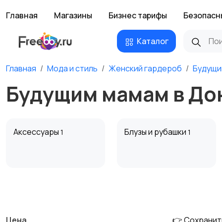
Главная
Магазины
Бизнес тарифы
Безопасн
Каталог
Главная
Мода и стиль
Женский гардероб
Будущи
Будущим мамам в До
Аксессуары
Блузы и рубашки
1
1
Комбинезоны
Купальники
Цена
👉 Сохранит