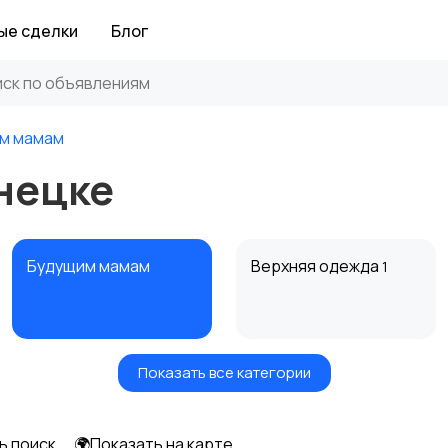
ые сделки
Блог
м мамам
нецке
Будущим мамам
Верхняя одежда
1
Показать все категории
Нижнее белье
Обувь
6
ь поиск
🌍Показать на карте