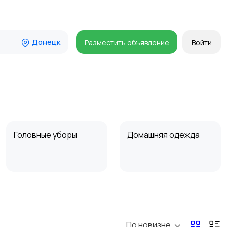
Донецк
Разместить объявление
Войти
Головные уборы
Домашняя одежда
Пиджаки и костюмы
Платья и юбки
1
1
По новизне