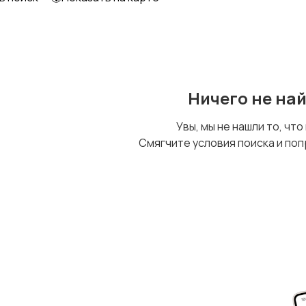
Футболки и топы
Штаны и шорты
1
Ничего не на
Увы, мы не нашли то, что
Смягчите условия поиска и поп