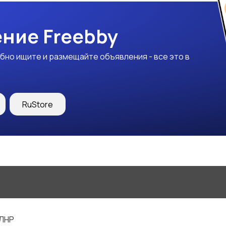
ние Freebby
бно ищите и размещайте объявления - все это в
RuStore
 ЛНР