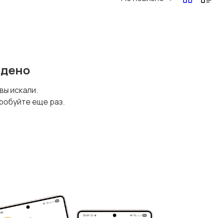
Другая женская
одежда
йдено
 вы искали.
робуйте еще раз.