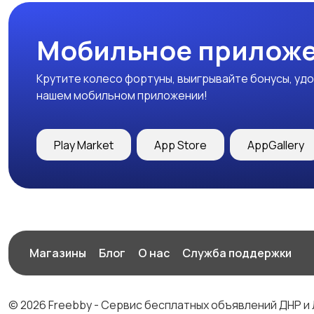
Мобильное приложе
Крутите колесо фортуны, выигрывайте бонусы, удо
нашем мобильном приложении!
Play Market
App Store
AppGallery
Магазины
Блог
О нас
Служба поддержки
© 2026 Freebby - Сервис бесплатных объявлений ДНР и