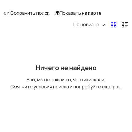
клининг
👉 Сохранить поиск
🌍Показать на карте
По новизне
Госслужба
Добыча сырья,
энергетика
Домашний персонал
Издательства и СМИ
Ничего не найдено
Увы, мы не нашли то, что вы искали.
Смягчите условия поиска и попробуйте еще раз.
Информационные
Искусство и
технологии
развлечения
Магазины
Маркетинг и реклама