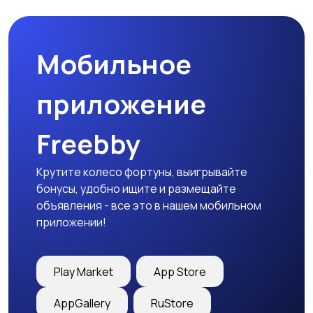
Мобильное
Медицина
Начало карьеры
приложение
Freebby
Образование и наука
Офисный персонал
Крутите колесо фортуны, выигрывайте
бонусы, удобно ищите и размещайте
объявления - все это в нашем мобильном
приложении!
Перевозки, склад,
Продажи
закупки
Play Market
App Store
AppGallery
RuStore