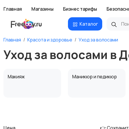
Главная
Магазины
Бизнес тарифы
Безопасн
Каталог
Главная
Красота и здоровье
Уход за волосами
Уход за волосами в 
Макияж
Маникюр и педикюр
Тату и татуаж
Солярии и загар
Цена
👉 Сохранит