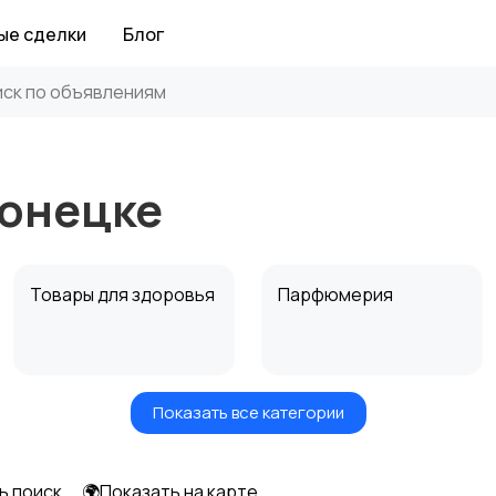
ые сделки
Блог
Донецке
Товары для здоровья
Парфюмерия
Показать все категории
Средства для
Другое
гигиены
ь поиск
🌍Показать на карте