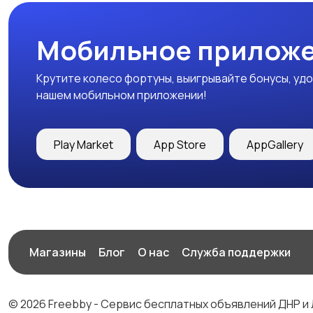
Мобильное приложе
Крутите колесо фортуны, выигрывайте бонусы, удо
нашем мобильном приложении!
Play Market
App Store
AppGallery
Магазины
Блог
О нас
Служба поддержки
© 2026 Freebby - Сервис бесплатных объявлений ДНР и