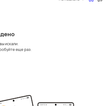
йдено
 вы искали.
робуйте еще раз.