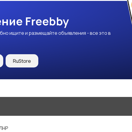
ние Freebby
бно ищите и размещайте объявления - все это в
RuStore
 ЛНР