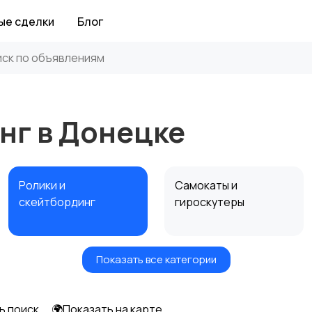
ые сделки
Блог
нг в Донецке
Ролики и
Самокаты и
скейтбординг
гироскутеры
Показать все категории
Игры с мячом
Охота и рыбалка
ь поиск
🌍Показать на карте