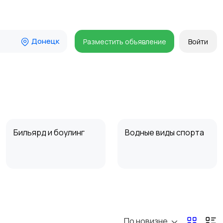
Донецк
Разместить объявление
Войти
Бильярд и боулинг
Водные виды спорта
Туризм и отдых на
Теннис, бадминтон,
природе
дартс
По новизне