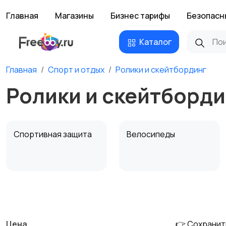
Главная
Магазины
Бизнес тарифы
Безопасн
Каталог
Главная
Спорт и отдых
Ролики и скейтбординг
Ролики и скейтборди
Спортивная защита
Велосипеды
Единоборства
Зимние виды спорта
Цена
👉 Сохранит