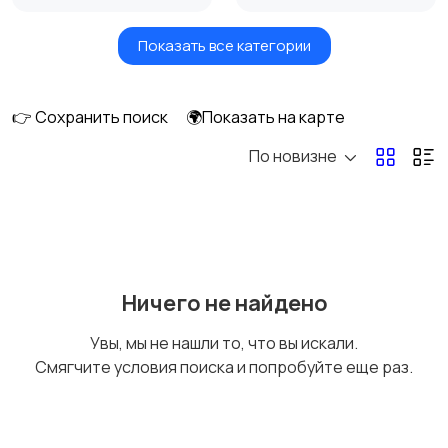
Показать все категории
Окна
Отопление и
вентиляция
👉 Сохранить поиск
🌍Показать на карте
По новизне
Потолки
Ручные инструменты
Сантехника и
Стройматериалы
2
Ничего не найдено
водоснабжение
Увы, мы не нашли то, что вы искали.
Смягчите условия поиска и попробуйте еще раз.
Электрика
Электроинструмент
ы
1