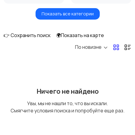
Показать все категории
Головные уборы
Домашняя одежда
👉 Сохранить поиск
🌍Показать на карте
По новизне
Комбинезоны
Нижнее белье
Обувь
Пиджаки и костюмы
3
Ничего не найдено
Увы, мы не нашли то, что вы искали.
Смягчите условия поиска и попробуйте еще раз.
Рубашки
Свитеры и толстовки