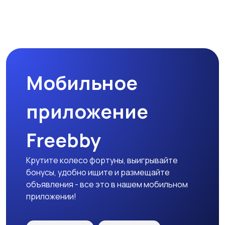
Спецодежда
Спортивная одежда
Мобильное
Футболки и поло
Штаны и шорты
приложение
Freebby
Другое
Крутите колесо фортуны, выигрывайте
бонусы, удобно ищите и размещайте
объявления - все это в нашем мобильном
приложении!