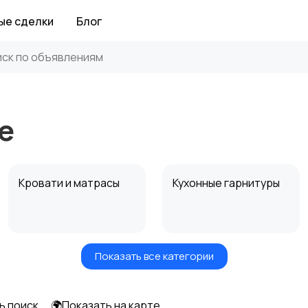
ые сделки
Блог
е
Кровати и матрасы
Кухонные гарнитуры
Показать все категории
Посуда
Растения и семена
14
ь поиск
🌍Показать на карте