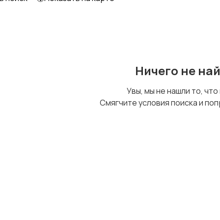
Шкафы и комоды
Другое
Ничего не на
Увы, мы не нашли то, что
Смягчите условия поиска и поп