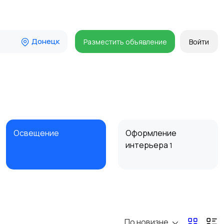
Донецк
Разместить объявление
Войти
Освещение
Оформление
интерьера
1
Сад и огород
Садовая мебель
По новизне