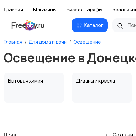
Главная
Магазины
Бизнес тарифы
Безопасн
Каталог
Главная
Для дома и дачи
Освещение
Освещение в Донецк
Бытовая химия
Диваны и кресла
Охрана и
Подставки и тумбы
сигнализации
Цена
👉 Сохранит