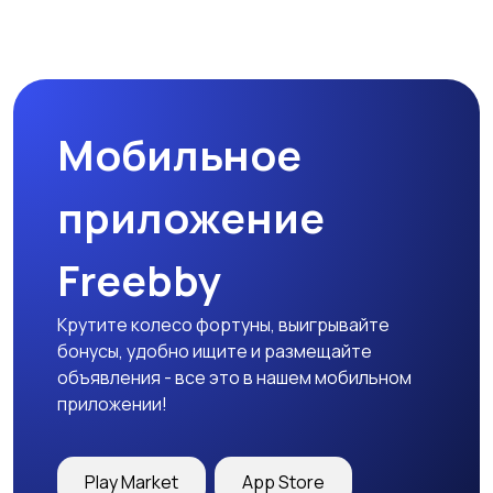
Сад и огород
Садовая мебель
Мобильное
Столы и стулья
Текстиль и ковры
приложение
Freebby
Шкафы и комоды
Другое
Крутите колесо фортуны, выигрывайте
бонусы, удобно ищите и размещайте
объявления - все это в нашем мобильном
приложении!
Play Market
App Store