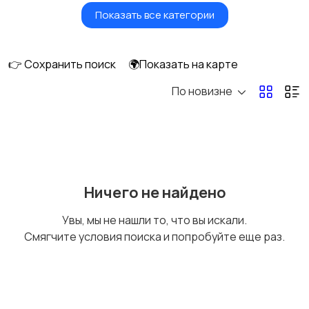
Показать все категории
Кровати и матрасы
Кухонные гарнитуры
👉 Сохранить поиск
🌍Показать на карте
По новизне
Освещение
Оформление
интерьера
1
Охрана и
Подставки и тумбы
Ничего не найдено
сигнализации
Увы, мы не нашли то, что вы искали.
Смягчите условия поиска и попробуйте еще раз.
Посуда
Растения и семена
14